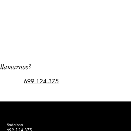
s llamarnos?
699.124.375
Badalona
699.124.375