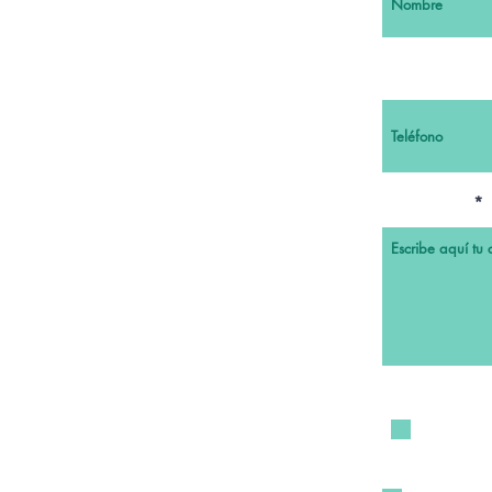
Teléfono
Comentario
Quiero susc