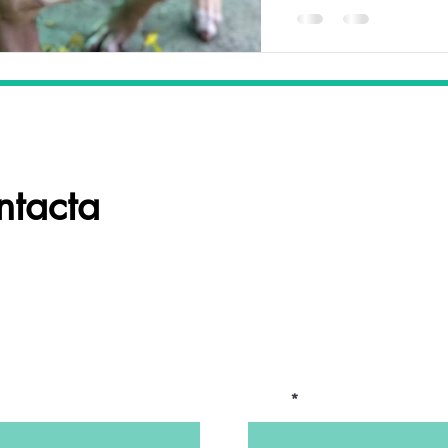
ntacta
En Wild Souls queremos enten
poder ayudarte. Contacta con 
resolver cualquier duda!
Email