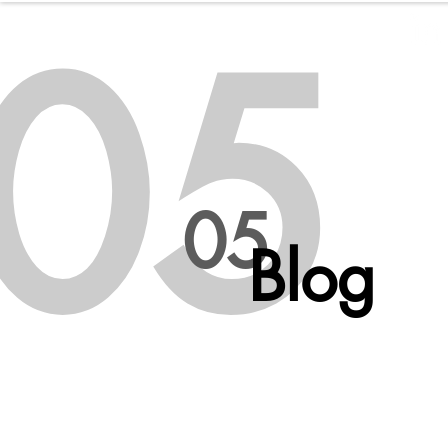
05
WILD SOULS
05
Blog