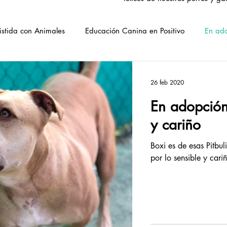
istida con Animales
Educación Canina en Positivo
En ad
Adoptados
Adoptados VSO
Ecología y medio ambient
26 feb 2020
En adopción 
y cariño
Boxi es de esas Pitbul