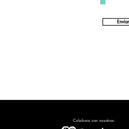
Acepto los t
Enviar
Colabora con nosotros: