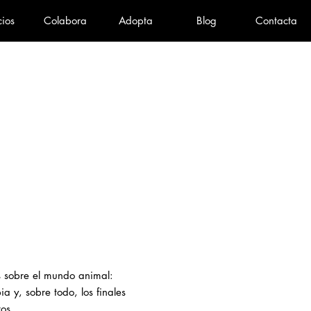
cios
Colabora
Adopta
Blog
Contacta
as sobre el mundo animal:
a y, sobre todo, los finales
tos.