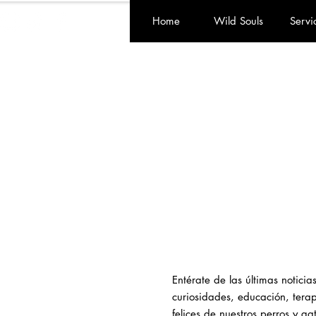
Home
Wild Souls
Servi
Entérate de las últimas notici
curiosidades, educación, terapi
felices de nuestros perros y ga