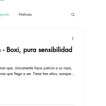
opción
Noticias
e
Curiosidades
Vegano
- Boxi, pura sensibilidad
inas que, únicamente hace justicia a su raza,
por lo sensible y cariñosa que llega a ser. Tiene tres años, aunque...