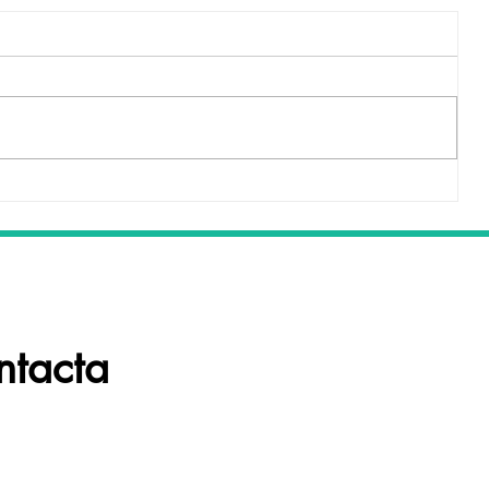
Chaplin, gatito adoptado
ente
ntacta
En Wild Souls queremos enten
poder ayudarte. Contacta con 
resolver cualquier duda!