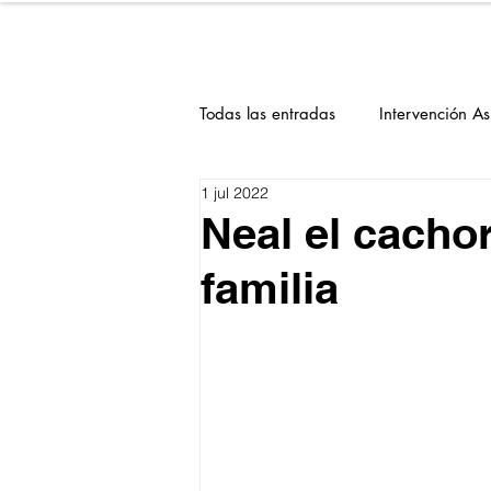
WILD SOULS
Todas las entradas
Intervención As
1 jul 2022
En adopción
Noticias
B
Neal el cacho
familia
Adoptados VSO
Ecología y 
Formaciones
Duelo animal