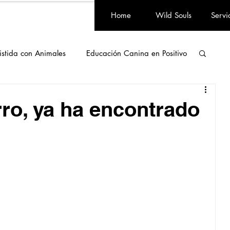
Home
Wild Souls
Servi
istida con Animales
Educación Canina en Positivo
ienestar Animal
Equipo
Adoptados
rro, ya ha encontrado
medio ambiente
Curiosidades
Vegano