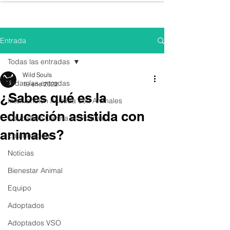
WILD SOULS
Entrada
Todas las entradas
Wild Souls
Todas las entradas
19 ene 2022
¿Sabes qué es la
Intervención Asistida con Animales
educación asistida con
Educación Canina en Positivo
animales?
En adopción
Noticias
Bienestar Animal
Equipo
Adoptados
Adoptados VSO