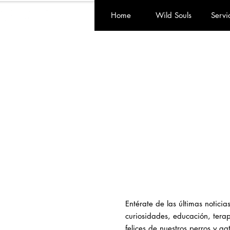
Home
Wild Souls
Servi
Entérate de las últimas notici
curiosidades, educación, terapi
felices de nuestros perros y ga