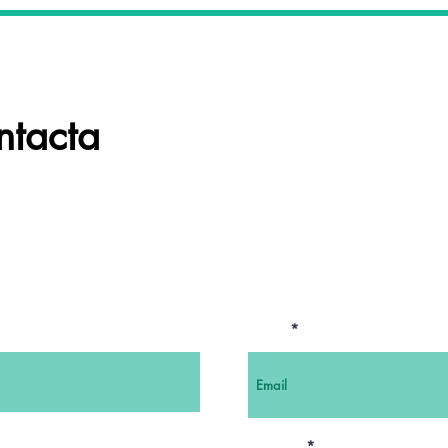
ntacta
En Wild Souls queremos enten
poder ayudarte. Contacta con 
resolver cualquier duda!
Email
Servicio