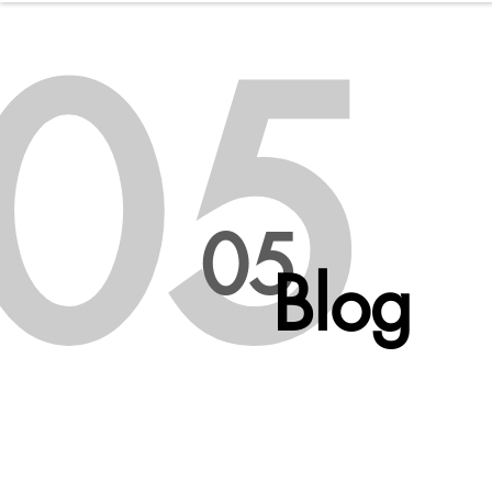
05
WILD SOULS
05
Blog