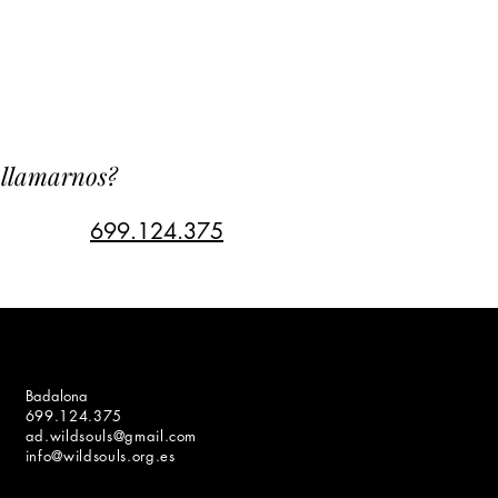
s llamarnos?
699.124.375
Badalona
699.124.375
ad.wildsouls@gmail.com
info@wildsouls.org.es