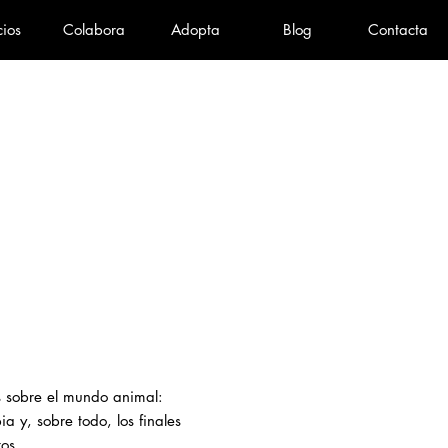
cios
Colabora
Adopta
Blog
Contacta
as sobre el mundo animal:
a y, sobre todo, los finales
tos.