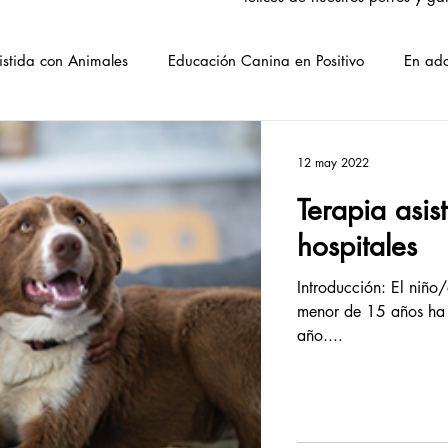
istida con Animales
Educación Canina en Positivo
En ad
Adoptados
Adoptados VSO
Ecología y medio ambient
12 may 2022
Terapia asis
hospitales
Introducción: El niño
menor de 15 años ha ut
año....