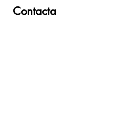
06
Contacta
En Wild Souls queremos entender tus
necesidades para poder ayudarte. Contacta
con nosotras, ¡Estamos aquí para resolver
cualquier duda!
Nombre
Email