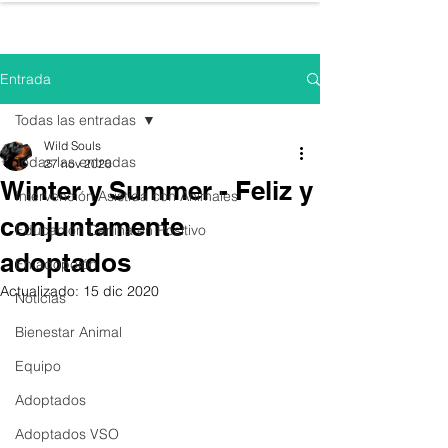
WILD SOULS
Entrada
Todas las entradas
Wild Souls
Todas las entradas
27 nov 2020
Winter y Summer - Feliz y
Intervención Asistida con Animales
conjuntamente
Educación Canina en Positivo
adoptados
En adopción
Actualizado:
15 dic 2020
Noticias
Bienestar Animal
Equipo
Adoptados
Adoptados VSO